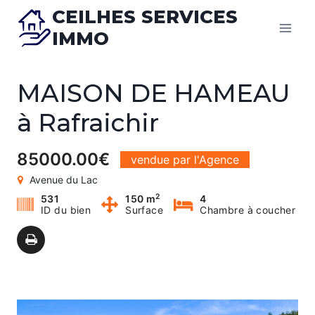
Skip
CEILHES SERVICES
to
IMMO
content
MAISON DE HAMEAU
à Rafraichir
85000.00€
vendue par l'Agence
Avenue du Lac
2
531
150 m
4
ID du bien
Surface
Chambre à coucher