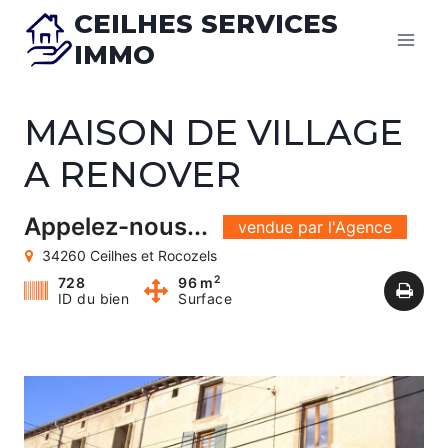
Skip
CEILHES SERVICES
to
IMMO
content
MAISON DE VILLAGE
A RENOVER
Appelez-nous...
vendue par l'Agence
34260 Ceilhes et Rocozels
2
728
96 m
ID du bien
Surface