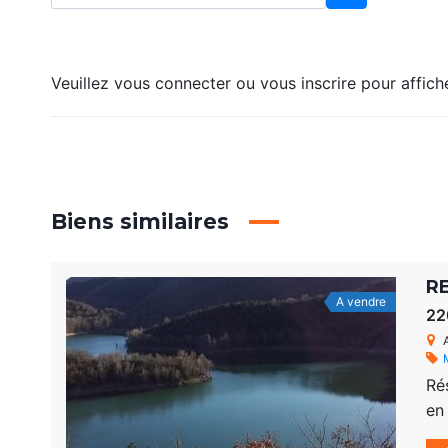
Veuillez vous connecter ou vous inscrire pour affich
Biens similaires
R
A vendre
22
Ré
en
ate