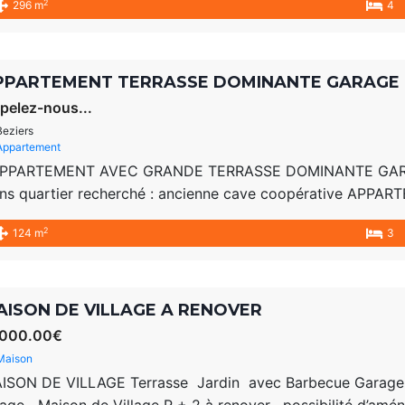
2
296 m
4
sidence a été rénovée il y a une…
PPARTEMENT TERRASSE DOMINANTE GARAGE e
pelez-nous...
Beziers
Appartement
PARTEMENT AVEC GRANDE TERRASSE DOMINANTE GAR
ns quartier recherché : ancienne cave coopérative APP
tite co-propriété de 3 lots , ce logement peut être partag
2
124 m
3
catif et/ou un achat à plusieurs ? garage 50 m² AU REZ…
AISON DE VILLAGE A RENOVER
000.00€
Maison
ISON DE VILLAGE Terrasse Jardin avec Barbecue Garage 