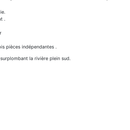
ie.
t .
r
is pièces indépendantes .
 surplombant la rivière plein sud.