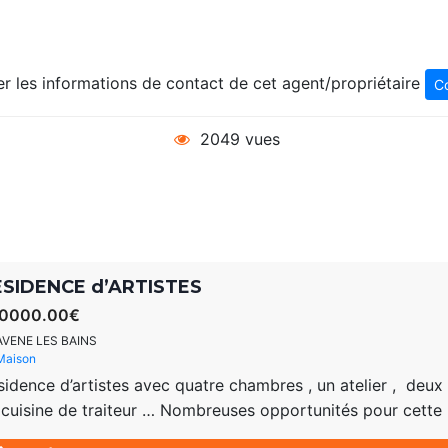
er les informations de contact de cet agent/propriétaire
C
2049 vues
ESIDENCE d’ARTISTES
0000.00€
AVENE LES BAINS
Maison
sidence d’artistes avec quatre chambres , un atelier , deu
 cuisine de traiteur … Nombreuses opportunités pour cett
lier d’artiste ouvert à des séminaires et autres formations d