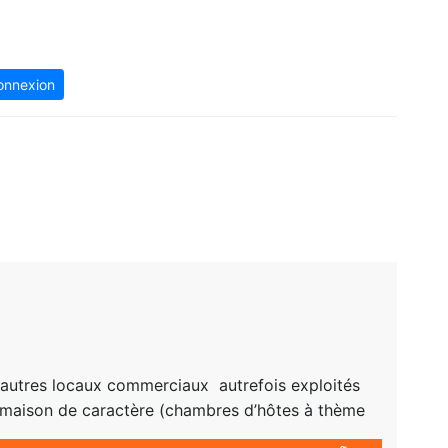
onnexion
x autres locaux commerciaux autrefois exploités
e maison de caractère (chambres d’hôtes à thème
ans le cadre de l’activité artistique …) Cette