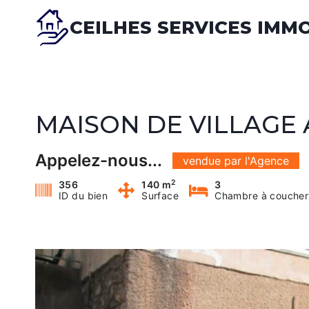
Skip
CEILHES SERVICES IMM
to
content
MAISON DE VILLAGE 
Appelez-nous...
vendue par l'Agence
2
356
140 m
3
ID du bien
Surface
Chambre à coucher