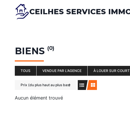
Skip
CEILHES SERVICES IMM
to
content
(0)
BIENS
TOUS
VENDUE PAR L'AGENCE
À LOUER SUR COURT
Prix (du plus haut au plus bas)
Aucun élément trouvé